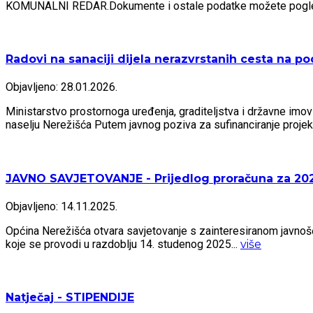
KOMUNALNI REDAR.Dokumente i ostale podatke možete pogled
Radovi na sanaciji dijela nerazvrstanih cesta na p
Objavljeno: 28.01.2026.
Ministarstvo prostornoga uređenja, graditeljstva i državne imovi
naselju Nerežišća Putem javnog poziva za sufinanciranje projeka
JAVNO SAVJETOVANJE - Prijedlog proračuna za 20
Objavljeno: 14.11.2025.
Općina Nerežišća otvara savjetovanje s zainteresiranom javn
koje se provodi u razdoblju 14. studenog 2025...
više
Natječaj - STIPENDIJE