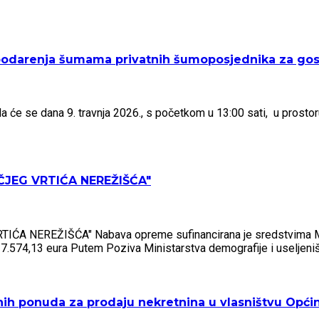
odarenja šumama privatnih šumoposjednika za gosp
e se dana 9. travnja 2026., s početkom u 13:00 sati, u prostoru
JEG VRTIĆA NEREŽIŠĆA"
REŽIŠĆA" Nabava opreme sufinancirana je sredstvima Minist
7.574,13 eura Putem Poziva Ministarstva demografije i useljeniš
anih ponuda za prodaju nekretnina u vlasništvu Opći