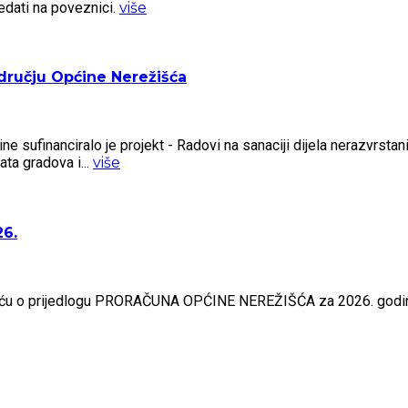
ati na poveznici.
više
odručju Općine Nerežišća
ne sufinanciralo je projekt - Radovi na sanaciji dijela nerazvrsta
ta gradova i...
više
26.
ošću o prijedlogu PRORAČUNA OPĆINE NEREŽIŠĆA za 2026. godinu