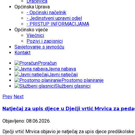
Dračevica
Općinska Uprava
- Općinski načelnik
- Jedinstveni upravni odjel
- PRISTUP INFORMACIJAMA
Općinsko vijeće
Vijećnici
Pozivi i zapisnici
Savjetovanje s javnošću
Kontakt
Proračun
Javna nabava
Javni natječaji
Prostorno planiranje
Službeni glasnici
Prev
Next
Natječaj za upis djece u Dječji vrtić Mrvica za pe
Objavljeno: 08.06.2026.
Dječji vrtić Mrvica objavio je natječaj za upis djece predškol