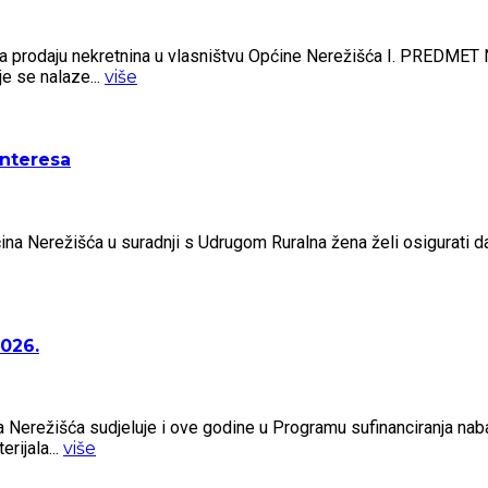
za prodaju nekretnina u vlasništvu Općine Nerežišća I. PREDMET
je se nalaze...
više
interesa
ina Nerežišća u suradnji s Udrugom Ruralna žena želi osigurati d
2026.
Nerežišća sudjeluje i ove godine u Programu sufinanciranja nab
rijala...
više