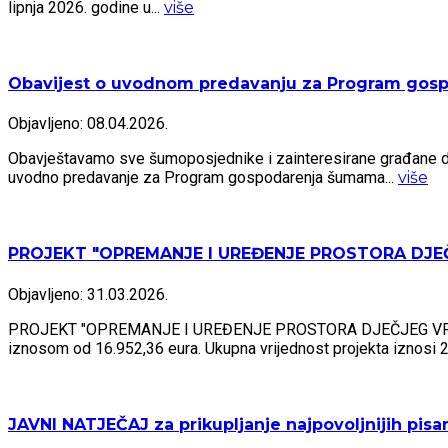
lipnja 2026. godine u...
više
Obavijest o uvodnom predavanju za Program gosp
Objavljeno: 08.04.2026.
Obavještavamo sve šumoposjednike i zainteresirane građane da ć
uvodno predavanje za Program gospodarenja šumama...
više
PROJEKT "OPREMANJE I UREĐENJE PROSTORA DJEČ
Objavljeno: 31.03.2026.
PROJEKT "OPREMANJE I UREĐENJE PROSTORA DJEČJEG VRTIĆA NE
iznosom od 16.952,36 eura. Ukupna vrijednost projekta iznosi 2
JAVNI NATJEČAJ za prikupljanje najpovoljnijih pis