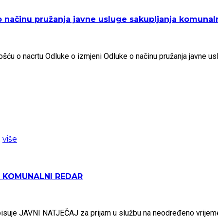
 načinu pružanja javne usluge sakupljanja komuna
šću o nacrtu Odluke o izmjeni Odluke o načinu pružanja javne u
.
više
T - KOMUNALNI REDAR
pisuje JAVNI NATJEČAJ za prijam u službu na neodređeno vrije