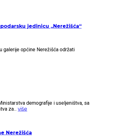
odarsku jedinicu „Nerežišća“
 galerije općine Nerežišća održati
arstva demografije i useljeništva, sa
tva za...
više
ne Nerežišća