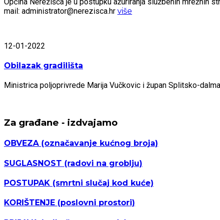
Općina Nerežišća je u postupku ažuriranja službenih mrežnih stra
mail: administrator@nerezisca.hr
više
12-01-2022
Obilazak gradilišta
Ministrica poljoprivrede Marija Vučkovic i župan Splitsko-dal
Za građane - izdvajamo
OBVEZA
(označavanje kućnog broja)
SUGLASNOST
(radovi na groblju)
POSTUPAK
(smrtni slučaj kod kuće)
KORIŠTENJE
(poslovni prostori)