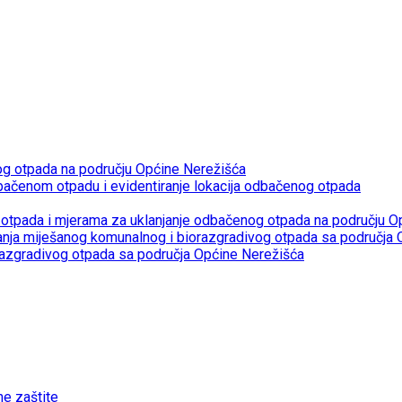
og otpada na području Općine Nerežišća
bačenom otpadu i evidentiranje lokacija odbačenog otpada
otpada i mjerama za uklanjanje odbačenog otpada na području O
janja miješanog komunalnog i biorazgradivog otpada sa područja
razgradivog otpada sa područja Općine Nerežišća
ne zaštite