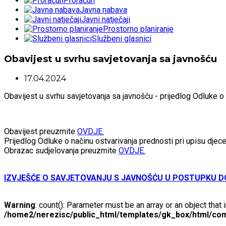
Proračun
Javna nabava
Javni natječaji
Prostorno planiranje
Službeni glasnici
Obavijest u svrhu savjetovanja sa javnošću
17.04.2024
Obavijest u svrhu savjetovanja sa javnošću - prijedlog Odluke o n
Obavijest preuzmite
OVDJE.
Prijedlog Odluke o načinu ostvarivanja prednosti pri upisu djece
Obrazac sudjelovanja preuzmite
OVDJE.
IZVJEŠĆE O SAVJETOVANJU S JAVNOŠĆU U POSTUPKU DO
Warning
: count(): Parameter must be an array or an object tha
/home2/nerezisc/public_html/templates/gk_box/html/com