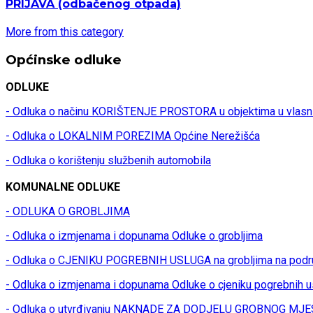
PRIJAVA
(odbačenog otpada)
More from this category
Općinske odluke
ODLUKE
- Odluka o načinu KORIŠTENJE PROSTORA u objektima u vlasn
- Odluka o LOKALNIM POREZIMA Općine Nerežišća
- Odluka o korištenju službenih automobila
KOMUNALNE ODLUKE
- ODLUKA O GROBLJIMA
- Odluka o izmjenama i dopunama Odluke o grobljima
- Odluka o CJENIKU POGREBNIH USLUGA na grobljima na podr
- Odluka o izmjenama i dopunama Odluke o cjeniku pogrebnih u
- Odluka o utvrđivanju NAKNADE ZA DODJELU GROBNOG MJES