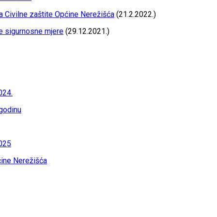
a Civilne zaštite Općine Nerežišća
(21.2.2022.)
e sigurnosne mjere
(29.12.2021.)
024.
godinu
2025
pćine Nerežišća