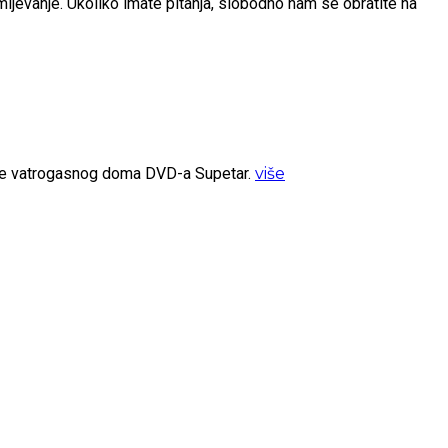
umijevanje. Ukoliko imate pitanja, slobodno nam se obratite na
ište vatrogasnog doma DVD-a Supetar.
više