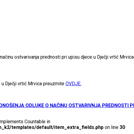
ačinu ostvarivanja prednosti pri upisu djece u Dječji vrtić Mrvica
 u Dječji vrtić Mrvica preuzmite
OVDJE.
NOŠENJA ODLUKE O NAČINU OSTVARIVNJA PREDNOSTI PRI 
t implements Countable in
_k2/templates/default/item_extra_fields.php
on line
30