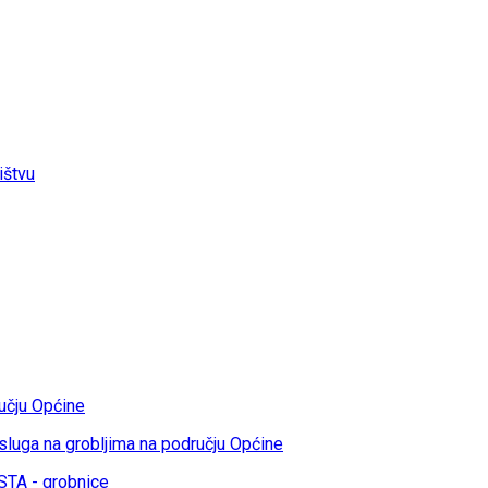
ištvu
učju Općine
sluga na grobljima na području Općine
TA - grobnice