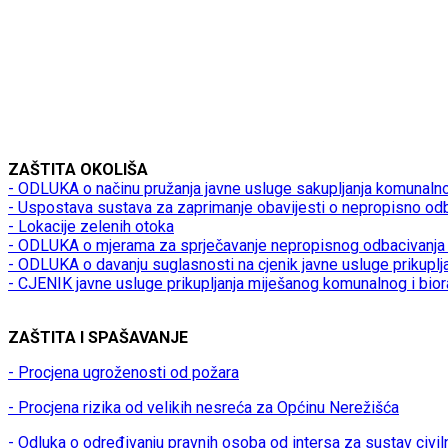
ZAŠTITA OKOLIŠA
- ODLUKA o načinu pružanja javne usluge sakupljanja komunaln
- Uspostava sustava za zaprimanje obavijesti o nepropisno od
- Lokacije zelenih otoka
- ODLUKA o mjerama za sprječavanje nepropisnog odbacivanja 
- ODLUKA o davanju suglasnosti na cjenik javne usluge prikupl
- CJENIK javne usluge prikupljanja miješanog komunalnog i bio
ZAŠTITA I SPAŠAVANJE
- Procjena ugroženosti od požara
- Procjena rizika od velikih nesreća za Općinu Nerežišća
- Odluka o određivanju pravnih osoba od intersa za sustav civil