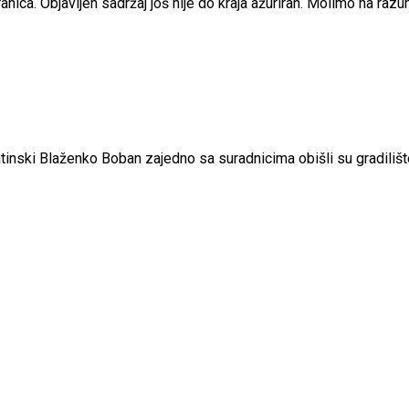
nica. Objavljen sadržaj još nije do kraja ažuriran. Molimo na raz
matinski Blaženko Boban zajedno sa suradnicima obišli su gradil