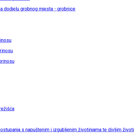
a dodjelu grobnog mjesta - grobnice
rinosu
rinosu
prinosu
ežišća
 postupanja s napuštenim i izgubljenim životinjama te divljim život