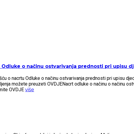
Odluke o načinu ostvarivanja prednosti pri upisu dje
 o nacrtu Odluke o načinu ostvarivanja prednosti pri upisu djece 
šljenja možete preuzeti OVDJENacrt odluke o načinu o načinu ostv
zmite OVDJE
više