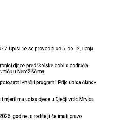
7. Upisi će se provoditi od 5. do 12. lipnja
skrbnici djece predškolske dobi s područja
vrtiću u Nerežišćima.
tosatni vrtićki programi. Prije upisa članovi
mjerilima upisa djece u Dječji vrtić Mrvica.
026. godine, a roditelji će imati pravo