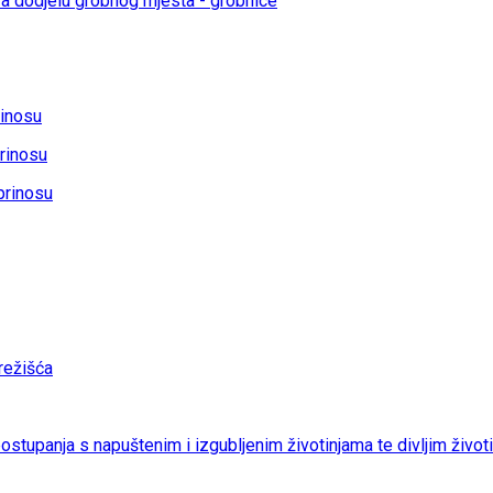
a dodjelu grobnog mjesta - grobnice
rinosu
rinosu
prinosu
ežišća
 postupanja s napuštenim i izgubljenim životinjama te divljim život