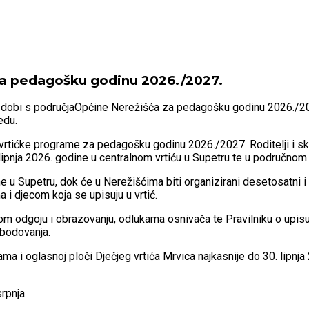
a za pedagošku godinu 2026./2027.
ke dobi s područjaOpćine Nerežišća za pedagošku godinu 2026./202
edu.
e i vrtićke programe za pedagošku godinu 2026./2027. Roditelji i 
ipnja 2026. godine u centralnom vrtiću u Supetru te u područnom 
 Supetru, dok će u Nerežišćima biti organizirani desetosatni i pe
a i djecom koja se upisuju u vrtić.
odgoju i obrazovanju, odlukama osnivača te Pravilniku o upisu i 
 bodovanja.
a i oglasnoj ploči Dječjeg vrtića Mrvica najkasnije do 30. lipnja 2
rpnja.