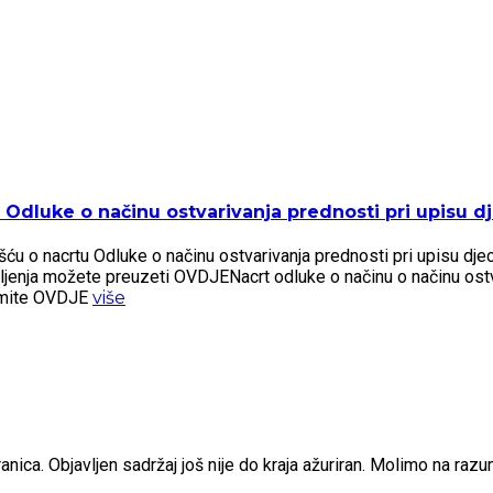
Odluke o načinu ostvarivanja prednosti pri upisu dje
 o nacrtu Odluke o načinu ostvarivanja prednosti pri upisu djece 
šljenja možete preuzeti OVDJENacrt odluke o načinu o načinu ostv
zmite OVDJE
više
nica. Objavljen sadržaj još nije do kraja ažuriran. Molimo na raz