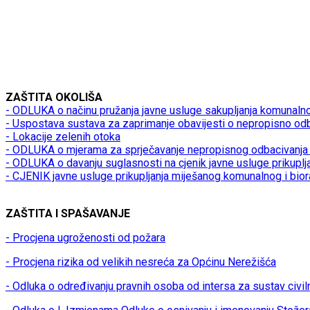
ZAŠTITA OKOLIŠA
- ODLUKA o načinu pružanja javne usluge sakupljanja komunaln
- Uspostava sustava za zaprimanje obavijesti o nepropisno od
- Lokacije zelenih otoka
- ODLUKA o mjerama za sprječavanje nepropisnog odbacivanja 
- ODLUKA o davanju suglasnosti na cjenik javne usluge prikupl
- CJENIK javne usluge prikupljanja miješanog komunalnog i bio
ZAŠTITA I SPAŠAVANJE
- Procjena ugroženosti od požara
- Procjena rizika od velikih nesreća za Općinu Nerežišća
- Odluka o određivanju pravnih osoba od intersa za sustav civil