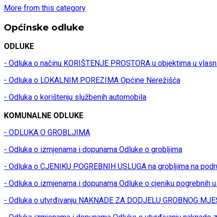
More from this category
Općinske odluke
ODLUKE
- Odluka o načinu KORIŠTENJE PROSTORA u objektima u vlasn
- Odluka o LOKALNIM POREZIMA Općine Nerežišća
- Odluka o korištenju službenih automobila
KOMUNALNE ODLUKE
- ODLUKA O GROBLJIMA
- Odluka o izmjenama i dopunama Odluke o grobljima
- Odluka o CJENIKU POGREBNIH USLUGA na grobljima na podr
- Odluka o izmjenama i dopunama Odluke o cjeniku pogrebnih u
- Odluka o utvrđivanju NAKNADE ZA DODJELU GROBNOG MJES