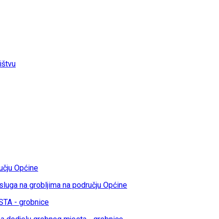
ištvu
učju Općine
sluga na grobljima na području Općine
TA - grobnice