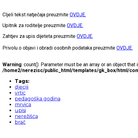
CIjeli tekst natječaja preuzmite
OVDJE.
Upitnik za roditelje preuzmite
OVDJE.
Zahtjev za upis dijeteta preuzmite
OVDJE.
Privolu o objavi i obradi osobnih podataka preuzmite
OVDJE.
Warning
: count(): Parameter must be an array or an object tha
/home2/nerezisc/public_html/templates/gk_box/html/com
Tags:
djeciji
vrtic
pedagoška godina
mrvica
upisi
nerežišća
brač