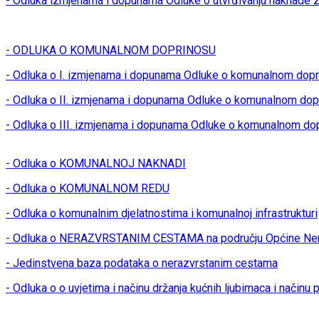
- Odluka izmjenama i dopunama Odluke o utvrđivanju naknade z
- ODLUKA O KOMUNALNOM DOPRINOSU
- Odluka o I. izmjenama i dopunama Odluke o komunalnom dop
- Odluka o II. izmjenama i dopunama Odluke o komunalnom dop
- Odluka o III. izmjenama i dopunama Odluke o komunalnom do
- Odluka o KOMUNALNOJ NAKNADI
- Odluka o KOMUNALNOM REDU
- Odluka o komunalnim djelatnostima i komunalnoj infrastrukturi
- Odluka o NERAZVRSTANIM CESTAMA na području Općine Ner
- Jedinstvena baza podataka o nerazvrstanim cestama
- Odluka o o uvjetima i načinu držanja kućnih ljubimaca i načinu