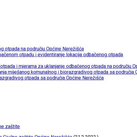
og otpada na području Općine Nerežišća
bačenom otpadu i evidentiranje lokacija odbačenog otpada
otpada i mjerama za uklanjanje odbačenog otpada na području O
janja miješanog komunalnog i biorazgradivog otpada sa područja
razgradivog otpada sa područja Općine Nerežišća
ne zaštite