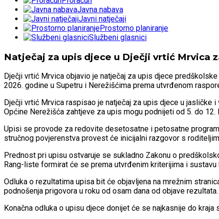
Proračun
Javna nabava
Javni natječaji
Prostorno planiranje
Službeni glasnici
Natječaj za upis djece u Dječji vrtić Mrvic
Dječji vrtić Mrvica objavio je natječaj za upis djece predškols
2026. godine u Supetru i Nerežišćima prema utvrđenom raspor
Dječji vrtić Mrvica raspisao je natječaj za upis djece u jasličk
Općine Nerežišća zahtjeve za upis mogu podnijeti od 5. do 12. l
Upisi se provode za redovite desetosatne i petosatne programe u
stručnog povjerenstva provest će inicijalni razgovor s roditeljim
Prednost pri upisu ostvaruje se sukladno Zakonu o predškolskom 
Rang-liste formirat će se prema utvrđenim kriterijima i sustavu
Odluka o rezultatima upisa bit će objavljena na mrežnim stranicam
podnošenja prigovora u roku od osam dana od objave rezultata.
Konačna odluka o upisu djece donijet će se najkasnije do kraja s