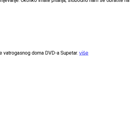
umijevanje. Ukoliko imate pitanja, slobodno nam se obratite na
ište vatrogasnog doma DVD-a Supetar.
više