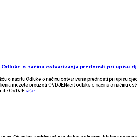
Odluke o načinu ostvarivanja prednosti pri upisu dje
 o nacrtu Odluke o načinu ostvarivanja prednosti pri upisu djece 
šljenja možete preuzeti OVDJENacrt odluke o načinu o načinu ostv
zmite OVDJE
više