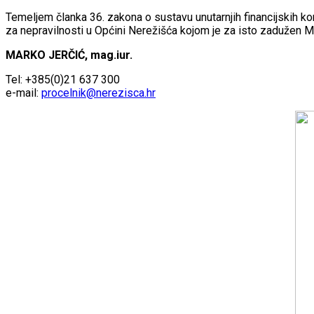
Temeljem članka 36. zakona o sustavu unutarnjih financijskih k
za nepravilnosti u Općini Nerežišća kojom je za isto zadužen M
MARKO JERČIĆ, mag.iur.
Tel: +385(0)21 637 300
e-mail:
procelnik@nerezisca.hr