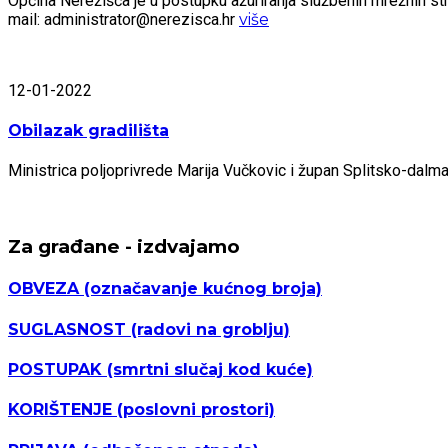
Općina Nerežišća je u postupku ažuriranja službenih mrežnih stra
mail: administrator@nerezisca.hr
više
12-01-2022
Obilazak gradilišta
Ministrica poljoprivrede Marija Vučkovic i župan Splitsko-dal
Za građane - izdvajamo
OBVEZA
(označavanje kućnog broja)
SUGLASNOST
(radovi na groblju)
POSTUPAK
(smrtni slučaj kod kuće)
KORIŠTENJE
(poslovni prostori)