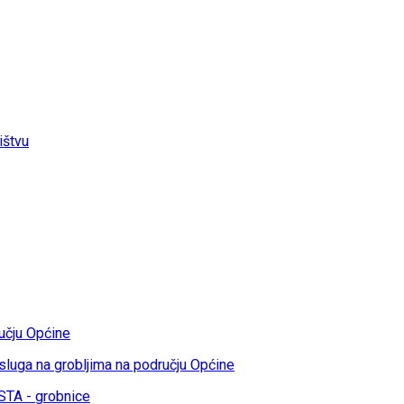
ištvu
učju Općine
sluga na grobljima na području Općine
TA - grobnice