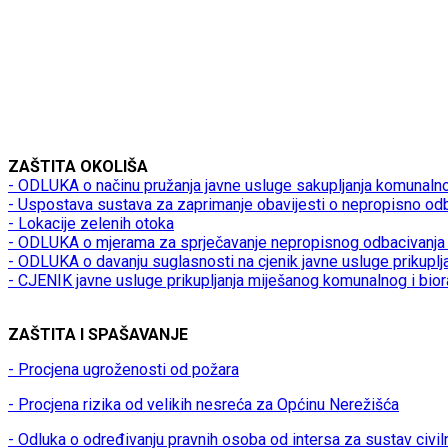
ZAŠTITA OKOLIŠA
- ODLUKA o načinu pružanja javne usluge sakupljanja komunaln
- Uspostava sustava za zaprimanje obavijesti o nepropisno od
- Lokacije zelenih otoka
- ODLUKA o mjerama za sprječavanje nepropisnog odbacivanja 
- ODLUKA o davanju suglasnosti na cjenik javne usluge prikupl
- CJENIK javne usluge prikupljanja miješanog komunalnog i bio
ZAŠTITA I SPAŠAVANJE
- Procjena ugroženosti od požara
- Procjena rizika od velikih nesreća za Općinu Nerežišća
- Odluka o određivanju pravnih osoba od intersa za sustav civil