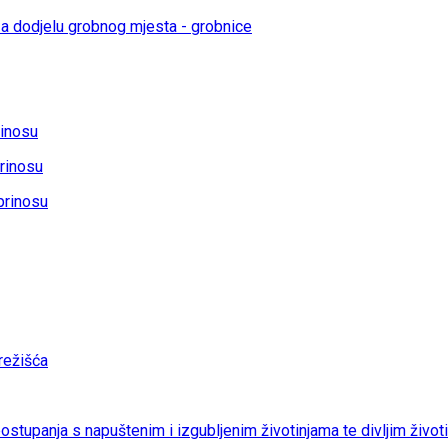
a dodjelu grobnog mjesta - grobnice
rinosu
rinosu
prinosu
ežišća
 postupanja s napuštenim i izgubljenim životinjama te divljim život