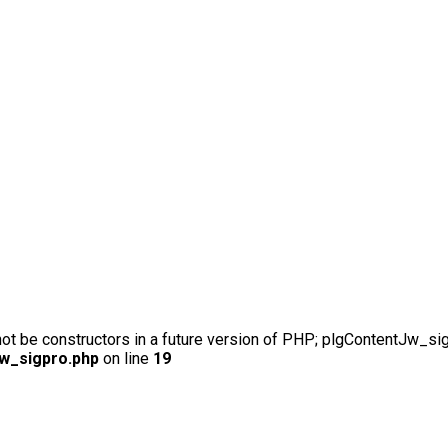
not be constructors in a future version of PHP; plgContentJw_si
jw_sigpro.php
on line
19