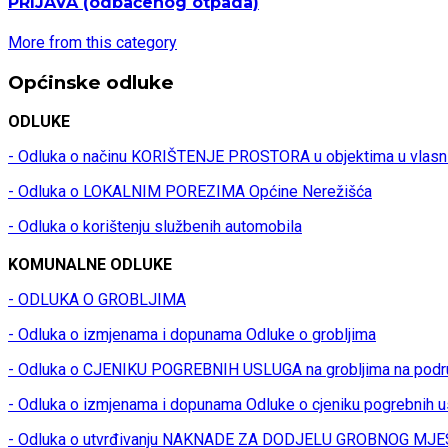
PRIJAVA
(odbačenog otpada)
More from this category
Općinske odluke
ODLUKE
- Odluka o načinu KORIŠTENJE PROSTORA u objektima u vlasn
- Odluka o LOKALNIM POREZIMA Općine Nerežišća
- Odluka o korištenju službenih automobila
KOMUNALNE ODLUKE
- ODLUKA O GROBLJIMA
- Odluka o izmjenama i dopunama Odluke o grobljima
- Odluka o CJENIKU POGREBNIH USLUGA na grobljima na podr
- Odluka o izmjenama i dopunama Odluke o cjeniku pogrebnih u
- Odluka o utvrđivanju NAKNADE ZA DODJELU GROBNOG MJES