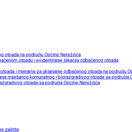
og otpada na području Općine Nerežišća
bačenom otpadu i evidentiranje lokacija odbačenog otpada
otpada i mjerama za uklanjanje odbačenog otpada na području O
janja miješanog komunalnog i biorazgradivog otpada sa područja
razgradivog otpada sa područja Općine Nerežišća
ne zaštite