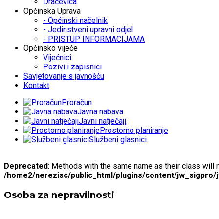
Dračevica
Općinska Uprava
- Općinski načelnik
- Jedinstveni upravni odjel
- PRISTUP INFORMACIJAMA
Općinsko vijeće
Vijećnici
Pozivi i zapisnici
Savjetovanje s javnošću
Kontakt
Proračun
Javna nabava
Javni natječaji
Prostorno planiranje
Službeni glasnici
Deprecated
: Methods with the same name as their class will 
/home2/nerezisc/public_html/plugins/content/jw_sigpro/
Osoba za nepravilnosti