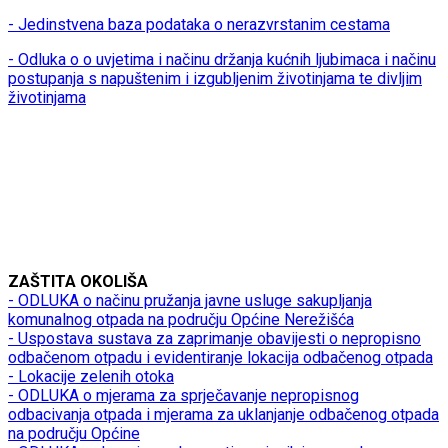
- Jedinstvena baza podataka o nerazvrstanim cestama
- Odluka o o uvjetima i načinu držanja kućnih ljubimaca i načinu
postupanja s napuštenim i izgubljenim životinjama te divljim
životinjama
ZAŠTITA OKOLIŠA
- ODLUKA o načinu pružanja javne usluge sakupljanja
komunalnog otpada na području Općine Nerežišća
- Uspostava sustava za zaprimanje obavijesti o nepropisno
odbačenom otpadu i evidentiranje lokacija odbačenog otpada
- Lokacije zelenih otoka
- ODLUKA o mjerama za sprječavanje nepropisnog
odbacivanja otpada i mjerama za uklanjanje odbačenog otpada
na području Općine