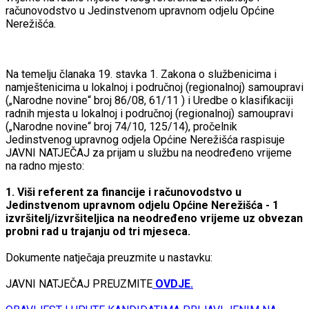
računovodstvo u Jedinstvenom upravnom odjelu Općine
Nerežišća.
Na temelju članaka 19. stavka 1. Zakona o službenicima i
namještenicima u lokalnoj i područnoj (regionalnoj) samoupravi
(„Narodne novine“ broj 86/08, 61/11 ) i Uredbe o klasifikaciji
radnih mjesta u lokalnoj i područnoj (regionalnoj) samoupravi
(„Narodne novine“ broj 74/10, 125/14), pročelnik
Jedinstvenog upravnog odjela Općine Nerežišća raspisuje
JAVNI NATJEČAJ za prijam u službu na neodređeno vrijeme
na radno mjesto:
1. Viši referent za financije i računovodstvo u
Jedinstvenom upravnom odjelu Općine Nerežišća - 1
izvršitelj/izvršiteljica na neodređeno vrijeme uz obvezan
probni rad u trajanju od tri mjeseca.
Dokumente natječaja preuzmite u nastavku:
JAVNI NATJEČAJ PREUZMITE
OVDJE.