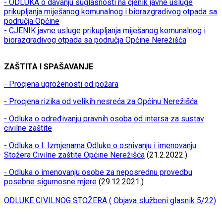
- ODLUKA o davanju suglasnosti na cjenik javne usluge
prikupljanja miješanog komunalnog i biorazgradivog otpada sa
područja Općine
- CJENIK javne usluge prikupljanja miješanog komunalnog i
biorazgradivog otpada sa područja Općine Nerežišća
ZAŠTITA I SPAŠAVANJE
- Procjena ugroženosti od požara
- Procjena rizika od velikih nesreća za Općinu Nerežišća
- Odluka o određivanju pravnih osoba od intersa za sustav
civilne zaštite
- Odluka o I. Izmjenama Odluke o osnivanju i imenovanju
Stožera Civilne zaštite Općine Nerežišća
(21.2.2022.)
- Odluka o imenovanju osobe za neposrednu provedbu
posebne sigurnosne mjere
(29.12.2021.)
ODLUKE CIVILNOG STOŽERA ( Objava službeni glasnik 5/22)