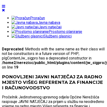
Proračun
Javna nabava
Javni natječaji
Prostorno planiranje
Službeni glasnici
Deprecated
: Methods with the same name as their class will
not be constructors in a future version of PHP;
plgContentJw_sigpro has a deprecated constructor in
/home2/nerezisc/public_html/plugins/content/jw_sigpro/
on line
19
PONOVLJENI JAVNI NATJEČAJ ZA RADNO
MJESTO VIŠEG REFERENTA ZA FINANCIJE
I RAČUNOVODSTVO
Pročelnik Jedinstvenog upravnog odjela Općine Nerežišća
raspisuje JAVNI NATJEČAJ za prijam u službu na neodređeno
vrijeme na radno mjesto Višeg referenta za financije i