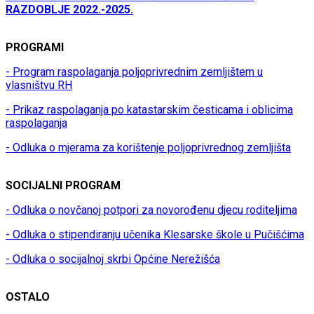
RAZDOBLJE 2022.-2025.
PROGRAMI
- Program raspolaganja poljoprivrednim zemljištem u
vlasništvu RH
- Prikaz raspolaganja po katastarskim česticama i oblicima
raspolaganja
- Odluka o mjerama za korištenje poljoprivrednog zemljišta
SOCIJALNI PROGRAM
- Odluka o novčanoj potpori za novorođenu djecu roditeljima
- Odluka o stipendiranju učenika Klesarske škole u Pučišćima
- Odluka o socijalnoj skrbi Općine Nerežišća
OSTALO