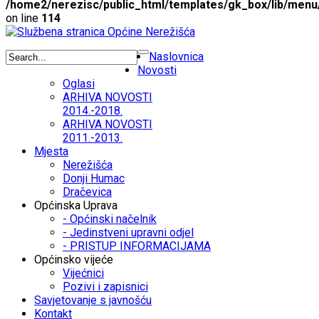
/home2/nerezisc/public_html/templates/gk_box/lib/menu
on line
114
Naslovnica
Novosti
Oglasi
ARHIVA NOVOSTI
2014.-2018.
ARHIVA NOVOSTI
2011.-2013.
Mjesta
Nerežišća
Donji Humac
Dračevica
Općinska Uprava
- Općinski načelnik
- Jedinstveni upravni odjel
- PRISTUP INFORMACIJAMA
Općinsko vijeće
Vijećnici
Pozivi i zapisnici
Savjetovanje s javnošću
Kontakt