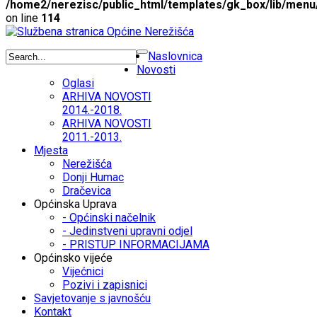
/home2/nerezisc/public_html/templates/gk_box/lib/menu
on line
114
Naslovnica
Novosti
Oglasi
ARHIVA NOVOSTI
2014.-2018.
ARHIVA NOVOSTI
2011.-2013.
Mjesta
Nerežišća
Donji Humac
Dračevica
Općinska Uprava
- Općinski načelnik
- Jedinstveni upravni odjel
- PRISTUP INFORMACIJAMA
Općinsko vijeće
Vijećnici
Pozivi i zapisnici
Savjetovanje s javnošću
Kontakt