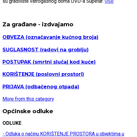
su gradilište vatrogasnog doma DVD-a Supetar.
više
Za građane - izdvajamo
OBVEZA
(označavanje kućnog broja)
SUGLASNOST
(radovi na groblju)
POSTUPAK
(smrtni slučaj kod kuće)
KORIŠTENJE
(poslovni prostori)
PRIJAVA
(odbačenog otpada)
More from this category
Općinske odluke
ODLUKE
- Odluka o načinu KORIŠTENJE PROSTORA u objektima u