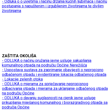
- Odluka o o uvjetima i načinu držanja kućnih ljubimaca i načinu
postupanja s napuštenim i izgubljenim životinjama te divljim
životinjama
ZAŠTITA OKOLIŠA
- ODLUKA o načinu pružanja javne usluge sakupljanja
komunalnog otpada na području Općine Nerežišća
- Uspostava sustava za zaprimanje obavijesti o nepropisno
odbačenom otpadu i evidentiranje lokacija odbačenog otpada
- Lokacije zelenih otoka
- ODLUKA o mjerama za sprječavanje nepropisnog
odbacivanja otpada i mjerama za uklanjanje odbačenog otpada
na području Općine
- ODLUKA o davanju suglasnosti na cjenik javne usluge
prikupljanja miješanog komunalnog i biorazgradivog otpada sa
područja Općine