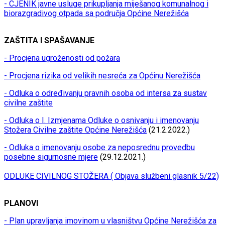
- CJENIK javne usluge prikupljanja miješanog komunalnog i
biorazgradivog otpada sa područja Općine Nerežišća
ZAŠTITA I SPAŠAVANJE
- Procjena ugroženosti od požara
- Procjena rizika od velikih nesreća za Općinu Nerežišća
- Odluka o određivanju pravnih osoba od intersa za sustav
civilne zaštite
- Odluka o I. Izmjenama Odluke o osnivanju i imenovanju
Stožera Civilne zaštite Općine Nerežišća
(21.2.2022.)
- Odluka o imenovanju osobe za neposrednu provedbu
posebne sigurnosne mjere
(29.12.2021.)
ODLUKE CIVILNOG STOŽERA ( Objava službeni glasnik 5/22)
PLANOVI
- Plan upravljanja imovinom u vlasništvu Općine Nerežišća za