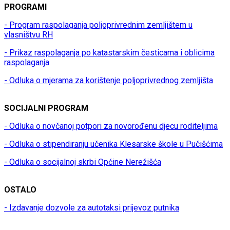
PROGRAMI
- Program raspolaganja poljoprivrednim zemljištem u
vlasništvu RH
- Prikaz raspolaganja po katastarskim česticama i oblicima
raspolaganja
- Odluka o mjerama za korištenje poljoprivrednog zemljišta
SOCIJALNI PROGRAM
- Odluka o novčanoj potpori za novorođenu djecu roditeljima
- Odluka o stipendiranju učenika Klesarske škole u Pučišćima
- Odluka o socijalnoj skrbi Općine Nerežišća
OSTALO
- Izdavanje dozvole za autotaksi prijevoz putnika