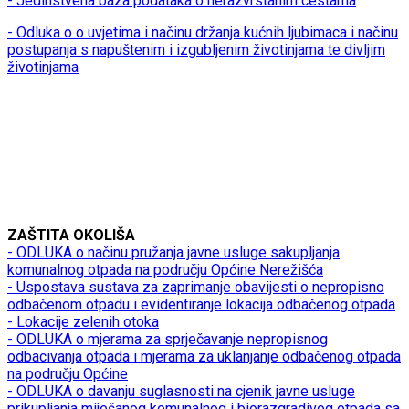
- Jedinstvena baza podataka o nerazvrstanim cestama
- Odluka o o uvjetima i načinu držanja kućnih ljubimaca i načinu
postupanja s napuštenim i izgubljenim životinjama te divljim
životinjama
ZAŠTITA OKOLIŠA
- ODLUKA o načinu pružanja javne usluge sakupljanja
komunalnog otpada na području Općine Nerežišća
- Uspostava sustava za zaprimanje obavijesti o nepropisno
odbačenom otpadu i evidentiranje lokacija odbačenog otpada
- Lokacije zelenih otoka
- ODLUKA o mjerama za sprječavanje nepropisnog
odbacivanja otpada i mjerama za uklanjanje odbačenog otpada
na području Općine
- ODLUKA o davanju suglasnosti na cjenik javne usluge
prikupljanja miješanog komunalnog i biorazgradivog otpada sa