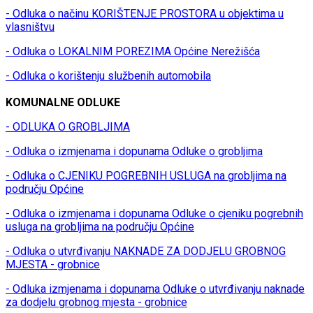
- Odluka o načinu KORIŠTENJE PROSTORA u objektima u
vlasništvu
- Odluka o LOKALNIM POREZIMA Općine Nerežišća
- Odluka o korištenju službenih automobila
KOMUNALNE ODLUKE
- ODLUKA O GROBLJIMA
- Odluka o izmjenama i dopunama Odluke o grobljima
- Odluka o CJENIKU POGREBNIH USLUGA na grobljima na
području Općine
- Odluka o izmjenama i dopunama Odluke o cjeniku pogrebnih
usluga na grobljima na području Općine
- Odluka o utvrđivanju NAKNADE ZA DODJELU GROBNOG
MJESTA - grobnice
- Odluka izmjenama i dopunama Odluke o utvrđivanju naknade
za dodjelu grobnog mjesta - grobnice