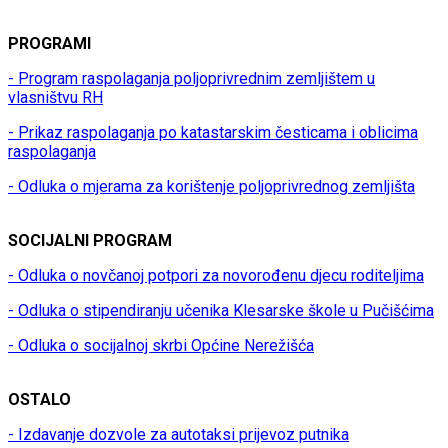
PROGRAMI
- Program raspolaganja poljoprivrednim zemljištem u
vlasništvu RH
- Prikaz raspolaganja po katastarskim česticama i oblicima
raspolaganja
- Odluka o mjerama za korištenje poljoprivrednog zemljišta
SOCIJALNI PROGRAM
- Odluka o novčanoj potpori za novorođenu djecu roditeljima
- Odluka o stipendiranju učenika Klesarske škole u Pučišćima
- Odluka o socijalnoj skrbi Općine Nerežišća
OSTALO
- Izdavanje dozvole za autotaksi prijevoz putnika