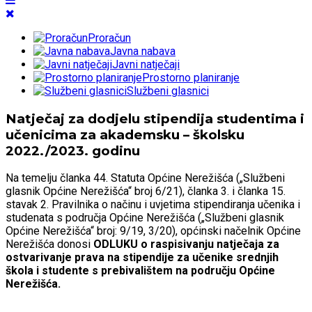
Proračun
Javna nabava
Javni natječaji
Prostorno planiranje
Službeni glasnici
Natječaj za dodjelu stipendija studentima i
učenicima za akademsku – školsku
2022./2023. godinu
Na temelju članka 44. Statuta Općine Nerežišća („Službeni
glasnik Općine Nerežišća“ broj 6/21), članka 3. i članka 15.
stavak 2. Pravilnika o načinu i uvjetima stipendiranja učenika i
studenata s područja Općine Nerežišća („Službeni glasnik
Općine Nerežišća“ broj: 9/19, 3/20), općinski načelnik Općine
Nerežišća donosi
ODLUKU o raspisivanju natječaja za
ostvarivanje prava na stipendije za učenike srednjih
škola i studente s prebivalištem na području Općine
Nerežišća.