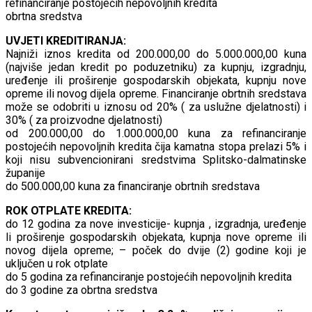
refinanciranje postojećih nepovoljnih kredita
obrtna sredstva
UVJETI KREDITIRANJA:
Najniži iznos kredita od 200.000,00 do 5.000.000,00 kuna
(najviše jedan kredit po poduzetniku) za kupnju, izgradnju,
uređenje ili proširenje gospodarskih objekata, kupnju nove
opreme ili novog dijela opreme. Financiranje obrtnih sredstava
može se odobriti u iznosu od 20% ( za uslužne djelatnosti) i
30% ( za proizvodne djelatnosti)
od 200.000,00 do 1.000.000,00 kuna za refinanciranje
postojećih nepovoljnih kredita čija kamatna stopa prelazi 5% i
koji nisu subvencionirani sredstvima Splitsko-dalmatinske
županije
do 500.000,00 kuna za financiranje obrtnih sredstava
ROK OTPLATE KREDITA:
do 12 godina za nove investicije- kupnja , izgradnja, uređenje
li proširenje gospodarskih objekata, kupnja nove opreme ili
novog dijela opreme; – poček do dvije (2) godine koji je
uključen u rok otplate
do 5 godina za refinanciranje postojećih nepovoljnih kredita
do 3 godine za obrtna sredstva