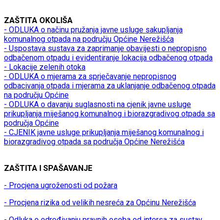
ZAŠTITA OKOLIŠA
- ODLUKA o načinu pružanja javne usluge sakupljanja
komunalnog otpada na području Općine Nerežišća
- Uspostava sustava za zaprimanje obavijesti o nepropisno
odbačenom otpadu i evidentiranje lokacija odbačenog otpada
- Lokacije zelenih otoka
- ODLUKA o mjerama za sprječavanje nepropisnog
odbacivanja otpada i mjerama za uklanjanje odbačenog otpada
na području Općine
- ODLUKA o davanju suglasnosti na cjenik javne usluge
prikupljanja miješanog komunalnog i biorazgradivog otpada sa
područja Općine
- CJENIK javne usluge prikupljanja miješanog komunalnog i
biorazgradivog otpada sa područja Općine Nerežišća
ZAŠTITA I SPAŠAVANJE
- Procjena ugroženosti od požara
- Procjena rizika od velikih nesreća za Općinu Nerežišća
- Odluka o određivanju pravnih osoba od intersa za sustav