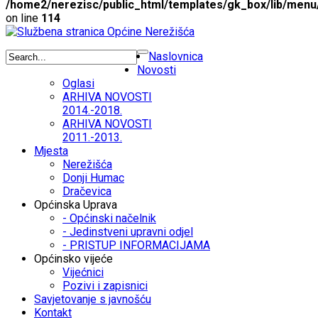
/home2/nerezisc/public_html/templates/gk_box/lib/menu
on line
114
Naslovnica
Novosti
Oglasi
ARHIVA NOVOSTI
2014.-2018.
ARHIVA NOVOSTI
2011.-2013.
Mjesta
Nerežišća
Donji Humac
Dračevica
Općinska Uprava
- Općinski načelnik
- Jedinstveni upravni odjel
- PRISTUP INFORMACIJAMA
Općinsko vijeće
Vijećnici
Pozivi i zapisnici
Savjetovanje s javnošću
Kontakt