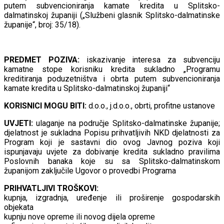
putem subvencioniranja kamate kredita u Splitsko-
dalmatinskoj županiji („Službeni glasnik Splitsko-dalmatinske
županije“, broj: 35/18).
PREDMET POZIVA:
iskazivanje interesa za subvenciju
kamatne stope korisniku kredita sukladno „Programu
kreditiranja poduzetništva i obrta putem subvencioniranja
kamate kredita u Splitsko-dalmatinskoj županiji“
KORISNICI MOGU BITI:
d.o.o., j.d.o.o., obrti, profitne ustanove
UVJETI:
ulaganje na područje Splitsko-dalmatinske županije;
djelatnost je sukladna Popisu prihvatljivih NKD djelatnosti za
Program koji je sastavni dio ovog Javnog poziva koji
ispunjavaju uvjete za dobivanje kredita sukladno pravilima
Poslovnih banaka koje su sa Splitsko-dalmatinskom
županijom zaključile Ugovor o provedbi Programa
PRIHVATLJIVI TROŠKOVI:
kupnja, izgradnja, uređenje ili proširenje gospodarskih
objekata
kupnju nove opreme ili novog dijela opreme