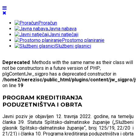
Proračun
Javna nabava
Javni natječaji
Prostorno planiranje
Službeni glasnici
Deprecated
: Methods with the same name as their class will
not be constructors in a future version of PHP;
plgContentJw_sigpro has a deprecated constructor in
/home2/nerezisc/public_html/plugins/content/jw_sigpro/
on line
19
PROGRAM KREDITIRANJA
PODUZETNIŠTVA I OBRTA
Javni poziv je objavljen 12. travnja 2022. godine, na temelju
članka 39. Statuta Splitsko-dalmatinske županije („Službeni
glasnik Splitsko-dalmatinske županije“, broj 125/19, 22/20 i
21/21) i članka 10. Programa kreditiranja poduzetništva i obrta