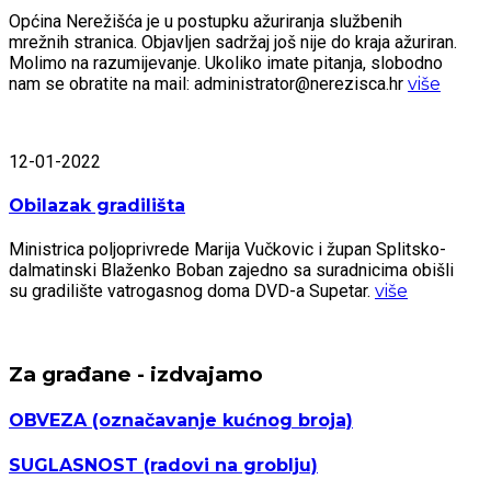
Općina Nerežišća je u postupku ažuriranja službenih
mrežnih stranica. Objavljen sadržaj još nije do kraja ažuriran.
Molimo na razumijevanje. Ukoliko imate pitanja, slobodno
nam se obratite na mail: administrator@nerezisca.hr
više
12-01-2022
Obilazak gradilišta
Ministrica poljoprivrede Marija Vučkovic i župan Splitsko-
dalmatinski Blaženko Boban zajedno sa suradnicima obišli
su gradilište vatrogasnog doma DVD-a Supetar.
više
Za građane - izdvajamo
OBVEZA
(označavanje kućnog broja)
SUGLASNOST
(radovi na groblju)