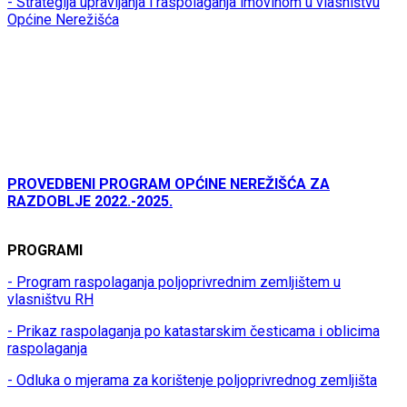
- Strategija upravljanja i raspolaganja imovinom u vlasništvu
Općine Nerežišća
PROVEDBENI PROGRAM OPĆINE NEREŽIŠĆA ZA
RAZDOBLJE 2022.-2025.
PROGRAMI
- Program raspolaganja poljoprivrednim zemljištem u
vlasništvu RH
- Prikaz raspolaganja po katastarskim česticama i oblicima
raspolaganja
- Odluka o mjerama za korištenje poljoprivrednog zemljišta