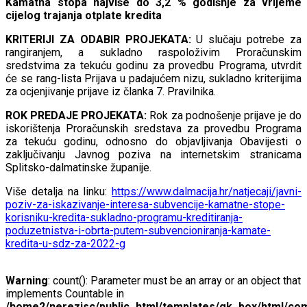
Kamatna stopa najviše do 3,2 % godišnje za vrijeme
cijelog trajanja otplate kredita
KRITERIJI ZA ODABIR PROJEKATA:
U slučaju potrebe za
rangiranjem, a sukladno raspoloživim Proračunskim
sredstvima za tekuću godinu za provedbu Programa, utvrdit
će se rang-lista Prijava u padajućem nizu, sukladno kriterijima
za ocjenjivanje prijave iz članka 7. Pravilnika.
ROK PREDAJE PROJEKATA:
Rok za podnošenje prijave je do
iskorištenja Proračunskih sredstava za provedbu Programa
za tekuću godinu, odnosno do objavljivanja Obavijesti o
zaključivanju Javnog poziva na internetskim stranicama
Splitsko-dalmatinske županije.
Više detalja na linku:
https://www.dalmacija.hr/natjecaji/javni-
poziv-za-iskazivanje-interesa-subvencije-kamatne-stope-
korisniku-kredita-sukladno-programu-kreditiranja-
poduzetnistva-i-obrta-putem-subvencioniranja-kamate-
kredita-u-sdz-za-2022-g
Warning
: count(): Parameter must be an array or an object that
implements Countable in
/home2/nerezisc/public_html/templates/gk_box/html/com