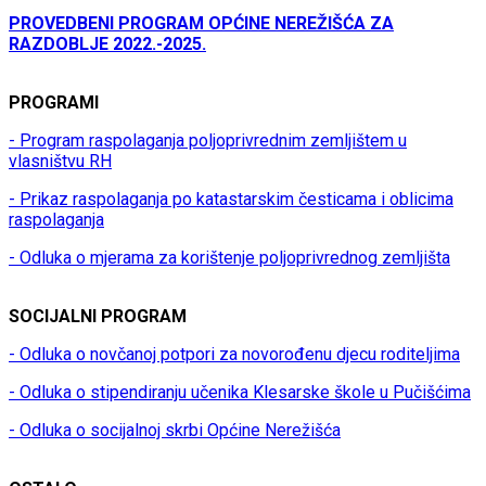
PROVEDBENI PROGRAM OPĆINE NEREŽIŠĆA ZA
RAZDOBLJE 2022.-2025.
PROGRAMI
- Program raspolaganja poljoprivrednim zemljištem u
vlasništvu RH
- Prikaz raspolaganja po katastarskim česticama i oblicima
raspolaganja
- Odluka o mjerama za korištenje poljoprivrednog zemljišta
SOCIJALNI PROGRAM
- Odluka o novčanoj potpori za novorođenu djecu roditeljima
- Odluka o stipendiranju učenika Klesarske škole u Pučišćima
- Odluka o socijalnoj skrbi Općine Nerežišća