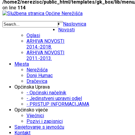
/home2/nerezisc/public_html/templates/gk_box/lib/menu
on line
114
Naslovnica
Novosti
Oglasi
ARHIVA NOVOSTI
2014.-2018.
ARHIVA NOVOSTI
2011.-2013.
Mjesta
Nerežišća
Donji Humac
Dračevica
Općinska Uprava
- Općinski načelnik
- Jedinstveni upravni odjel
- PRISTUP INFORMACIJAMA
Općinsko vijeće
Vijećnici
Pozivi i zapisnici
Savjetovanje s javnošću
Kontakt