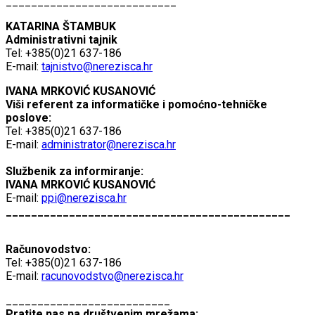
___________________________
KATARINA ŠTAMBUK
Administrativni tajnik
Tel: +385(0)21 637-186
E-mail:
tajnistvo@nerezisca.hr
IVANA MRKOVIĆ KUSANOVIĆ
Viši referent za informatičke i pomoćno-tehničke
poslove:
Tel: +385(0)21 637-186
E-mail:
administrator@nerezisca.hr
Službenik za informiranje:
IVANA MRKOVIĆ KUSANOVIĆ
E-mail:
ppi@nerezisca.hr
_____________________________________________
Računovodstvo:
Tel: +385(0)21 637-186
E-mail:
racunovodstvo@nerezisca.hr
__________________________
Pratite nas na društvenim mrežama: