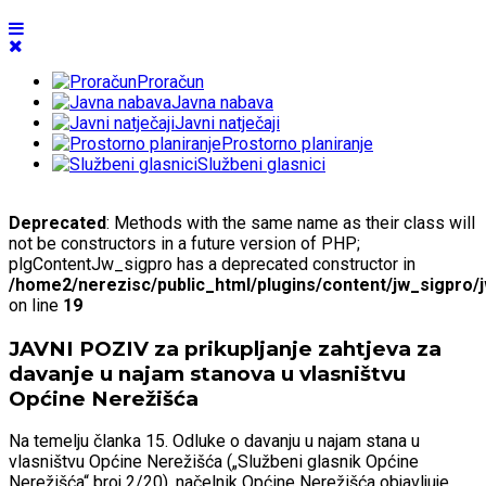
Proračun
Javna nabava
Javni natječaji
Prostorno planiranje
Službeni glasnici
Deprecated
: Methods with the same name as their class will
not be constructors in a future version of PHP;
plgContentJw_sigpro has a deprecated constructor in
/home2/nerezisc/public_html/plugins/content/jw_sigpro/
on line
19
JAVNI POZIV za prikupljanje zahtjeva za
davanje u najam stanova u vlasništvu
Općine Nerežišća
Na temelju članka 15. Odluke o davanju u najam stana u
vlasništvu Općine Nerežišća („Službeni glasnik Općine
Nerežišća“ broj 2/20), načelnik Općine Nerežišća objavljuje