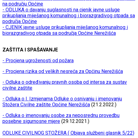
na području Općine
- ODLUKA o davanju suglasnosti na cjenik javne usluge
prikupljanja miješanog komunalnog i biorazgradivog otpada sa
područja Općine
- CJENIK javne usluge prikupljanja miješanog komunalnog i
biorazgradivog otpada sa područja Općine Nerežišća
ZAŠTITA I SPAŠAVANJE
- Procjena ugroženosti od požara
- Procjena rizika od velikih nesreća za Općinu Nerežišća
- Odluka o određivanju pravnih osoba od intersa za sustav
civilne zaštite
- Odluka o I. Izmjenama Odluke o osnivanju i imenovanju
Stožera Civilne zaštite Općine Nerežišća
(21.2.2022.)
- Odluka o imenovanju osobe za neposrednu provedbu
posebne sigurnosne mjere
(29.12.2021.)
ODLUKE CIVILNOG STOŽERA ( Objava službeni glasnik 5/22)