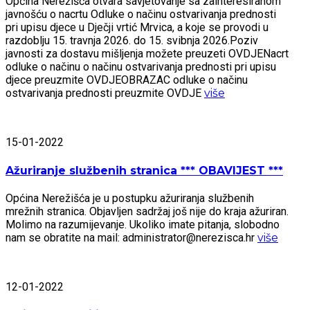
Općina Nerežišća otvara savjetovanje sa zainteresiranom
javnošću o nacrtu Odluke o načinu ostvarivanja prednosti
pri upisu djece u Dječji vrtić Mrvica, a koje se provodi u
razdoblju 15. travnja 2026. do 15. svibnja 2026.Poziv
javnosti za dostavu mišljenja možete preuzeti OVDJENacrt
odluke o načinu o načinu ostvarivanja prednosti pri upisu
djece preuzmite OVDJEOBRAZAC odluke o načinu
ostvarivanja prednosti preuzmite OVDJE
više
15-01-2022
Ažuriranje službenih stranica *** OBAVIJEST ***
Općina Nerežišća je u postupku ažuriranja službenih
mrežnih stranica. Objavljen sadržaj još nije do kraja ažuriran.
Molimo na razumijevanje. Ukoliko imate pitanja, slobodno
nam se obratite na mail: administrator@nerezisca.hr
više
12-01-2022