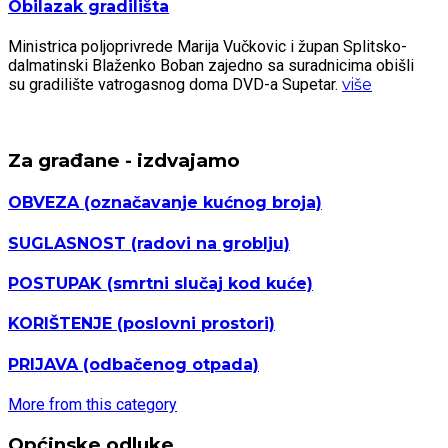
Obilazak gradilišta
Ministrica poljoprivrede Marija Vučkovic i župan Splitsko-
dalmatinski Blaženko Boban zajedno sa suradnicima obišli
su gradilište vatrogasnog doma DVD-a Supetar.
više
Za građane - izdvajamo
OBVEZA
(označavanje kućnog broja)
SUGLASNOST
(radovi na groblju)
POSTUPAK
(smrtni slučaj kod kuće)
KORIŠTENJE
(poslovni prostori)
PRIJAVA
(odbačenog otpada)
More from this category
Općinske odluke