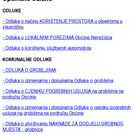
ODLUKE
- Odluka o načinu KORIŠTENJE PROSTORA u objektima u
vlasništvu
- Odluka o LOKALNIM POREZIMA Općine Nerežišća
- Odluka o korištenju službenih automobila
KOMUNALNE ODLUKE
- ODLUKA O GROBLJIMA
- Odluka o izmjenama i dopunama Odluke o grobljima
- Odluka o CJENIKU POGREBNIH USLUGA na grobljima na
području Općine
- Odluka o izmjenama i dopunama Odluke o cjeniku pogrebnih
usluga na grobljima na području Općine
- Odluka o utvrđivanju NAKNADE ZA DODJELU GROBNOG
MJESTA - grobnice