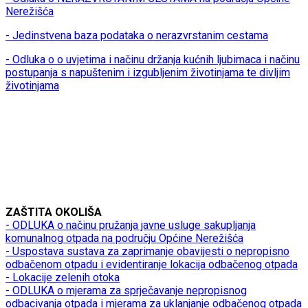
Nerežišća
- Jedinstvena baza podataka o nerazvrstanim cestama
- Odluka o o uvjetima i načinu držanja kućnih ljubimaca i načinu
postupanja s napuštenim i izgubljenim životinjama te divljim
životinjama
ZAŠTITA OKOLIŠA
- ODLUKA o načinu pružanja javne usluge sakupljanja
komunalnog otpada na području Općine Nerežišća
- Uspostava sustava za zaprimanje obavijesti o nepropisno
odbačenom otpadu i evidentiranje lokacija odbačenog otpada
- Lokacije zelenih otoka
- ODLUKA o mjerama za sprječavanje nepropisnog
odbacivanja otpada i mjerama za uklanjanje odbačenog otpada