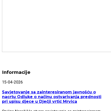
Informacije
15-04-2026
Savjetovanje sa zainteresiranom javnošću o
nacrtu Odluke o načinu ostvarivanja prednosti
pri upisu djece u Dječji vrtić Mrvica