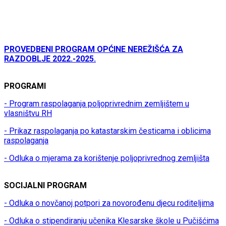
PROVEDBENI PROGRAM OPĆINE NEREŽIŠĆA ZA
RAZDOBLJE 2022.-2025.
PROGRAMI
- Program raspolaganja poljoprivrednim zemljištem u
vlasništvu RH
- Prikaz raspolaganja po katastarskim česticama i oblicima
raspolaganja
- Odluka o mjerama za korištenje poljoprivrednog zemljišta
SOCIJALNI PROGRAM
- Odluka o novčanoj potpori za novorođenu djecu roditeljima
- Odluka o stipendiranju učenika Klesarske škole u Pučišćima