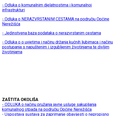
- Odluka o komunalnim djelatnostima i komunalnoj
infrastrukturi
- Odluka o NERAZVRSTANIM CESTAMA na području Općine
Nerežišća
- Jedinstvena baza podataka o nerazvrstanim cestama
- Odluka o o uvjetima i načinu držanja kućnih ljubimaca i načinu
postupanja s napuštenim i izgubljenim životinjama te divljim
životinjama
ZAŠTITA OKOLIŠA
- ODLUKA o načinu pružanja javne usluge sakupljanja
komunalnog otpada na području Općine Nerežišća
- Uspostava sustava za zaprimanje obavijesti o nepropisno