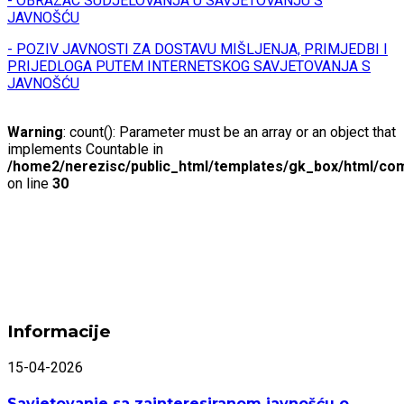
- OBRAZAC SUDJELOVANJA U SAVJETOVANJU S
JAVNOŠĆU
- POZIV JAVNOSTI ZA DOSTAVU MIŠLJENJA, PRIMJEDBI I
PRIJEDLOGA PUTEM INTERNETSKOG SAVJETOVANJA S
JAVNOŠĆU
Warning
: count(): Parameter must be an array or an object that
implements Countable in
/home2/nerezisc/public_html/templates/gk_box/html/com
on line
30
Informacije
15-04-2026
Savjetovanje sa zainteresiranom javnošću o