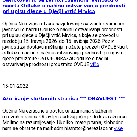
nacrtu Odluke o načinu ostvarivanja prednosti
pri upisu djece u Dječji vrtić Mrvica
Općina Nerežišća otvara savjetovanje sa zainteresiranom
javnošću o nacrtu Odluke o načinu ostvarivanja prednosti
pri upisu djece u Dječji vrtić Mrvica, a koje se provodi u
razdoblju 15. travnja 2026. do 15. svibnja 2026.Poziv
javnosti za dostavu mišljenja možete preuzeti OVDJENacrt
odluke o načinu o načinu ostvarivanja prednosti pri upisu
djece preuzmite OVDJEOBRAZAC odluke o načinu
ostvarivanja prednosti preuzmite OVDJE
više
15-01-2022
Ažuriranje službenih stranica *** OBAVIJEST ***
Općina Nerežišća je u postupku ažuriranja službenih
mrežnih stranica. Objavljen sadržaj još nije do kraja ažuriran.
Molimo na razumijevanje. Ukoliko imate pitanja, slobodno
nam se obratite na mail: administrator@nerezisca.hr
više