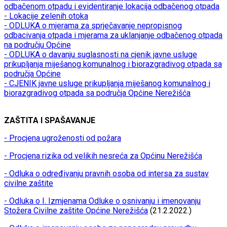
odbačenom otpadu i evidentiranje lokacija odbačenog otpada
- Lokacije zelenih otoka
- ODLUKA o mjerama za sprječavanje nepropisnog
odbacivanja otpada i mjerama za uklanjanje odbačenog otpada
na području Općine
- ODLUKA o davanju suglasnosti na cjenik javne usluge
prikupljanja miješanog komunalnog i biorazgradivog otpada sa
područja Općine
- CJENIK javne usluge prikupljanja miješanog komunalnog i
biorazgradivog otpada sa područja Općine Nerežišća
ZAŠTITA I SPAŠAVANJE
- Procjena ugroženosti od požara
- Procjena rizika od velikih nesreća za Općinu Nerežišća
- Odluka o određivanju pravnih osoba od intersa za sustav
civilne zaštite
- Odluka o I. Izmjenama Odluke o osnivanju i imenovanju
Stožera Civilne zaštite Općine Nerežišća
(21.2.2022.)